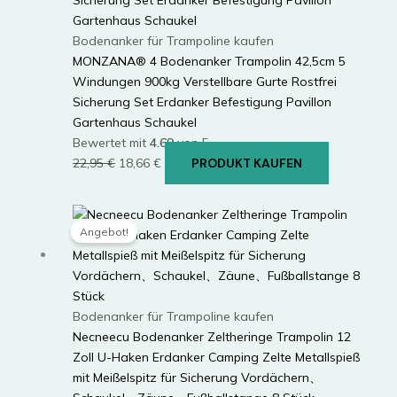
Bodenanker für Trampoline kaufen
MONZANA® 4 Bodenanker Trampolin 42,5cm 5
Windungen 900kg Verstellbare Gurte Rostfrei
Sicherung Set Erdanker Befestigung Pavillon
Gartenhaus Schaukel
Bewertet mit
4.69
von 5
Ursprünglicher
Aktueller
22,95
€
18,66
€
PRODUKT KAUFEN
Preis
Preis
war:
ist:
22,95 €
18,66 €.
Angebot!
Bodenanker für Trampoline kaufen
Necneecu Bodenanker Zeltheringe Trampolin 12
Zoll U-Haken Erdanker Camping Zelte Metallspieß
mit Meißelspitz für Sicherung Vordächern、