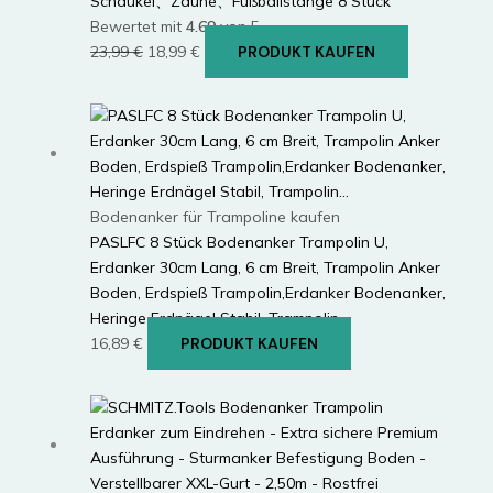
Schaukel、Zäune、Fußballstange 8 Stück
Bewertet mit
4.69
von 5
Ursprünglicher
Aktueller
23,99
€
18,99
€
PRODUKT KAUFEN
Preis
Preis
war:
ist:
23,99 €
18,99 €.
Bodenanker für Trampoline kaufen
PASLFC 8 Stück Bodenanker Trampolin U,
Erdanker 30cm Lang, 6 cm Breit, Trampolin Anker
Boden, Erdspieß Trampolin,Erdanker Bodenanker,
Heringe Erdnägel Stabil, Trampolin…
16,89
€
PRODUKT KAUFEN