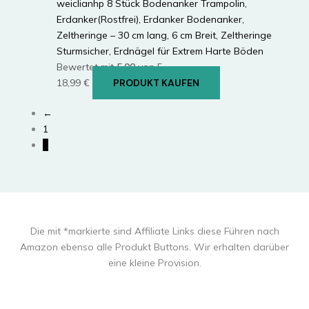
weiclianhp 8 Stück Bodenanker Trampolin,
Erdanker(Rostfrei), Erdanker Bodenanker,
Zeltheringe – 30 cm lang, 6 cm Breit, Zeltheringe
Sturmsicher, Erdnägel für Extrem Harte Böden
Bewertet mit
5.00
von 5
18,99
€
PRODUKT KAUFEN
←
1
2
Die mit *markierte sind Affiliate Links diese Führen nach
Amazon ebenso alle Produkt Buttons. Wir erhalten darüber
eine kleine Provision.