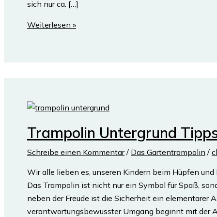
sich nur ca. […]
Trampolin
Weiterlesen »
im
Boden
einlassen
–
Einfache
Anleitung
Trampolin Untergrund Tipps
Schreibe einen Kommentar
/
Das Gartentrampolin
/
c
Wir alle lieben es, unseren Kindern beim Hüpfen un
Das Trampolin ist nicht nur ein Symbol für Spaß, sond
neben der Freude ist die Sicherheit ein elementarer As
verantwortungsbewusster Umgang beginnt mit der A