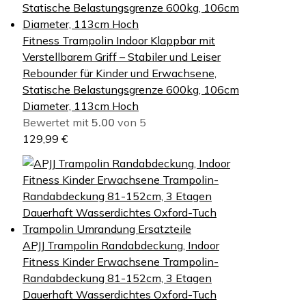
ü
l
n
l
Fitness Trampolin Indoor Klappbar mit
g
e
Verstellbarem Griff – Stabiler und Leiser
l
r
Rebounder für Kinder und Erwachsene,
i
P
Statische Belastungsgrenze 600kg, 106cm
c
r
Diameter, 113cm Hoch
h
e
Bewertet mit
5.00
von 5
e
i
129,99
€
r
s
P
i
r
s
e
t
i
:
s
2
w
0
APJJ Trampolin Randabdeckung, Indoor
a
,
Fitness Kinder Erwachsene Trampolin-
r
8
Randabdeckung 81-152cm, 3 Etagen
:
9
Dauerhaft Wasserdichtes Oxford-Tuch