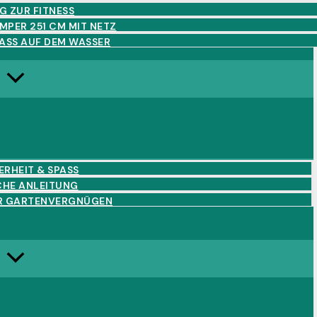
G ZUR FITNESS
PER 251 CM MIT NETZ
SS AUF DEM WASSER
RHEIT & SPASS
CHE ANLEITUNG
HR GARTENVERGNÜGEN