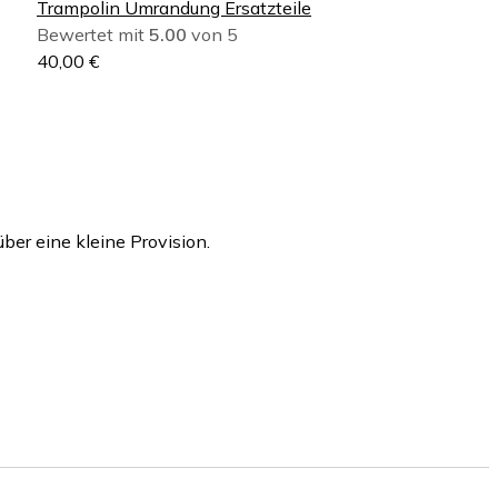
2
Trampolin Umrandung Ersatzteile
2
€
Bewertet mit
5.00
von 5
,
.
40,00
€
1
9
€
ber eine kleine Provision.