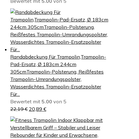
Bewertet mit
5.00
von 5
Randabdeckung Für Trampolin,Trampolin-
Pad-Ersatz, Ø 183cm 244cm
305cmTrampolin-Polsterung, Reißfestes
Trampolin-Umrandungspolster,
Wasserdichtes Trampolin-Ersatzpolster
Für...
Bewertet mit
5.00
von 5
U
A
22,19
€
20,89
€
r
k
s
t
p
u
r
e