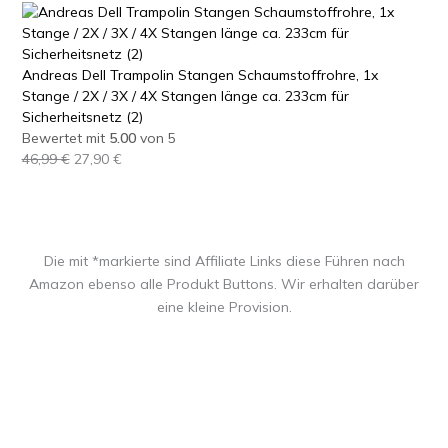
Andreas Dell Trampolin Stangen Schaumstoffrohre, 1x
Stange / 2X / 3X / 4X Stangen länge ca. 233cm für
Sicherheitsnetz (2)
Bewertet mit
5.00
von 5
U
A
46,99
€
27,90
€
r
k
s
t
p
u
r
e
Die mit *markierte sind Affiliate Links diese Führen nach
ü
l
Amazon ebenso alle Produkt Buttons. Wir erhalten darüber
n
l
g
e
eine kleine Provision.
l
r
i
P
c
r
h
e
e
i
r
s