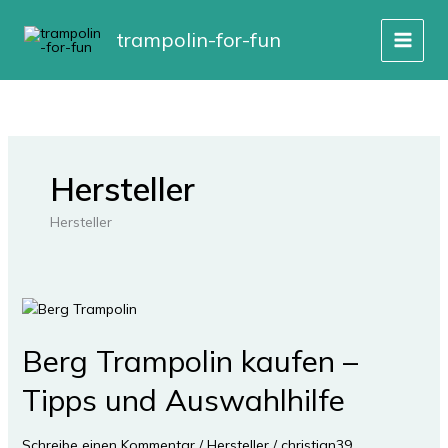
Zum
Inhalt
trampolin-for-fun
springen
Hersteller
Hersteller
Berg Trampolin kaufen –
Tipps und Auswahlhilfe
Schreibe einen Kommentar
/
Hersteller
/
christian39