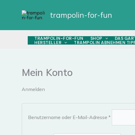
Zum
Inhalt
trampolin-for-fun
springen
TRAMPOLIN-FOR-FUN
SHOP
DAS GAR
HERSTELLER
TRAMPOLIN ABNEHMEN TIP
Mein Konto
Anmelden
Erforderlic
Benutzername oder E-Mail-Adresse
*