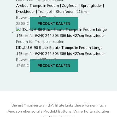
Arebos Trampolin Federn | Zugfeder | Sprungfeder |
Druckfeder | Trampolin Stahlfeder | 215 mm
Bewertet mit
5.00
von 5
29,89
€
PRODUKT KAUFEN
Federn für Trampolin kaufen
KIDUKU 6-96 Stück Ersatz Trampolin Federn Länge
145mm für Ø240 244 305 366 bis 427cm Ersatzfeder
Bewertet mit
4.67
von 5
12,99
€
PRODUKT KAUFEN
Die mit *markierte sind Affiliate Links diese Führen nach
Amazon ebenso alle Produkt Buttons. Wir erhalten darüber