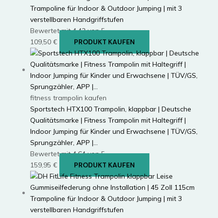
Trampoline für Indoor & Outdoor Jumping | mit 3
verstellbaren Handgriffstufen
Bewertet mit
4.42
von 5
109,50
€
PRODUKT KAUFEN
fitness trampolin kaufen
Sportstech HTX100 Trampolin, klappbar | Deutsche
Qualitätsmarke | Fitness Trampolin mit Haltegriff |
Indoor Jumping für Kinder und Erwachsene | TÜV/GS,
Sprungzähler, APP |…
Bewertet mit
4.64
von 5
159,95
€
PRODUKT KAUFEN