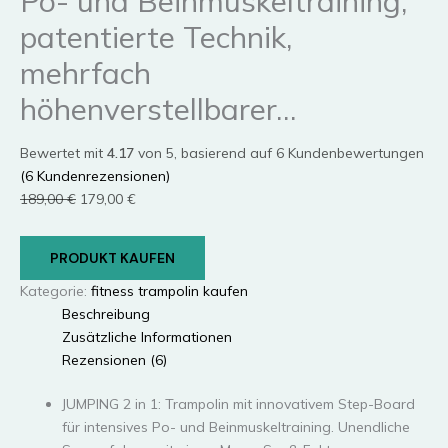
Po- und Beinmuskeltraining,
patentierte Technik,
mehrfach
höhenverstellbarer…
Bewertet mit
4.17
von 5, basierend auf
6
Kundenbewertungen
(
6
Kundenrezensionen)
Ursprünglicher
Aktueller
189,00
€
179,00
€
Preis
Preis
war:
ist:
PRODUKT KAUFEN
189,00 €
179,00 €.
Kategorie:
fitness trampolin kaufen
Beschreibung
Zusätzliche Informationen
Rezensionen (6)
JUMPING 2 in 1: Trampolin mit innovativem Step-Board
für intensives Po- und Beinmuskeltraining. Unendliche