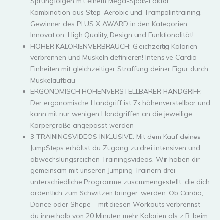
Sprungfolgen mit einem Mega-Spaß-Faktor.
Kombination aus Step-Aerobic und Trampolintraining.
Gewinner des PLUS X AWARD in den Kategorien
Innovation, High Quality, Design und Funktionalität!
HOHER KALORIENVERBRAUCH: Gleichzeitig Kalorien
verbrennen und Muskeln definieren! Intensive Cardio-
Einheiten mit gleichzeitiger Straffung deiner Figur durch
Muskelaufbau
ERGONOMISCH HÖHENVERSTELLBARER HANDGRIFF:
Der ergonomische Handgriff ist 7x höhenverstellbar und
kann mit nur wenigen Handgriffen an die jeweilige
Körpergröße angepasst werden
3 TRAININGSVIDEOS INKLUSIVE: Mit dem Kauf deines
JumpSteps erhältst du Zugang zu drei intensiven und
abwechslungsreichen Trainingsvideos. Wir haben dir
gemeinsam mit unseren Jumping Trainern drei
unterschiedliche Programme zusammengestellt, die dich
ordentlich zum Schwitzen bringen werden. Ob Cardio,
Dance oder Shape – mit diesen Workouts verbrennst
du innerhalb von 20 Minuten mehr Kalorien als z.B. beim