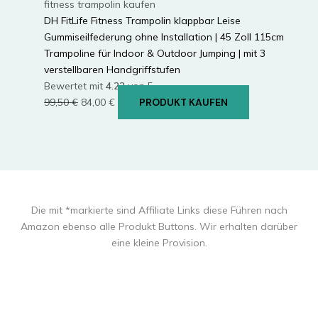
fitness trampolin kaufen
DH FitLife Fitness Trampolin klappbar Leise
Gummiseilfederung ohne Installation | 45 Zoll 115cm
Trampoline für Indoor & Outdoor Jumping | mit 3
verstellbaren Handgriffstufen
Bewertet mit
4.22
von 5
Ursprünglicher
Aktueller
99,50
€
84,00
€
PRODUKT KAUFEN
Preis
Preis
war:
ist:
99,50 €
84,00 €.
Die mit *markierte sind Affiliate Links diese Führen nach
Amazon ebenso alle Produkt Buttons. Wir erhalten darüber
eine kleine Provision.