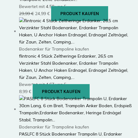
Bewertet mit
4.50
von 5
Ursprünglicher
Aktueller
29,99
€
24,99
€
PRODUKT KAUFEN
Preis
Preis
war:
ist:
29,99 €
24,99 €.
Bodenanker für Trampoline kaufen
flintronic 4 Stück Zeltheringe Erdanker, 26,5 cm
Verzinkter Stahl Bodenanker, Erdanker Trampolin
Haken, U Anchor Haken Erdnagel, Erdnagel Zeltnägel,
für Zaun, Zelten, Camping,…
Bewertet mit
4.67
von 5
8,99
€
PRODUKT KAUFEN
Bodenanker für Trampoline kaufen
PASLFC 8 Stück Bodenanker Trampolin U, Erdanker