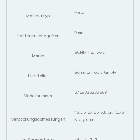
‎Metall
Materialtyp
‎Nein
Batterien inbegriffen
‎SCHMITZ.Tools
Marke
‎Schmitz Tools GmbH
Hersteller
‎8719326203669
Modellnummer
‎43,2 x 17,1 x 5,5 cm, 1,78
Verpackungsabmessungen
Kilogramm
Im Angebot von
14. Juli 2020