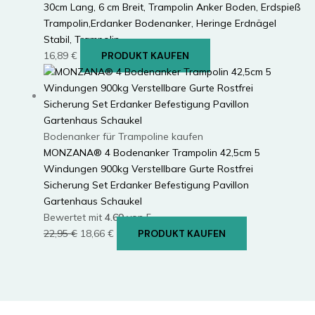
30cm Lang, 6 cm Breit, Trampolin Anker Boden, Erdspieß
Trampolin,Erdanker Bodenanker, Heringe Erdnägel
Stabil, Trampolin…
16,89
€
PRODUKT KAUFEN
Bodenanker für Trampoline kaufen
MONZANA® 4 Bodenanker Trampolin 42,5cm 5
Windungen 900kg Verstellbare Gurte Rostfrei
Sicherung Set Erdanker Befestigung Pavillon
Gartenhaus Schaukel
Bewertet mit
4.69
von 5
Ursprünglicher
Aktueller
22,95
€
18,66
€
PRODUKT KAUFEN
Preis
Preis
war:
ist:
22,95 €
18,66 €.