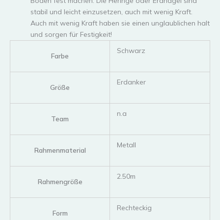
Boden fest machen. Die Heringe oder Erdnägel sind
stabil und leicht einzusetzen, auch mit wenig Kraft.
Auch mit wenig Kraft haben sie einen unglaublichen halt
und sorgen für Festigkeit!
‎Schwarz
Farbe
‎Erdanker
Größe
‎n.a
Team
‎Metall
Rahmenmaterial
‎2.50m
Rahmengröße
‎Rechteckig
Form