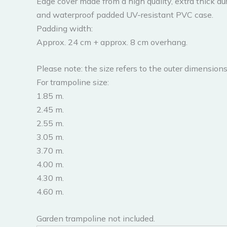
Edge cover made from a high quality, extra thick du
and waterproof padded UV-resistant PVC case.
Padding width:
Approx. 24 cm + approx. 8 cm overhang.
Please note: the size refers to the outer dimensions
For trampoline size:
1.85 m.
2.45 m.
2.55 m.
3.05 m.
3.70 m.
4.00 m.
4.30 m.
4.60 m.
Garden trampoline not included.