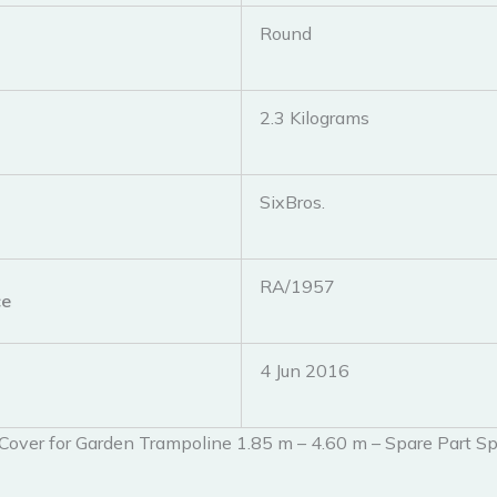
‎Round
‎2.3 Kilograms
‎SixBros.
‎RA/1957
ce
4 Jun 2016
over for Garden Trampoline 1.85 m – 4.60 m – Spare Part S