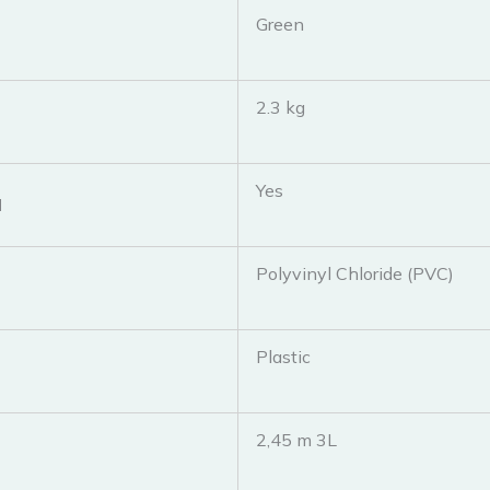
‎Green
‎2.3 kg
‎Yes
d
‎Polyvinyl Chloride (PVC)
‎Plastic
‎2,45 m 3L