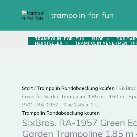
Zum
Angebot!
Angebot!
Inhalt
trampolin-for-fun
springen
TRAMPOLIN-FOR-FUN
SHOP
DAS GAR
HERSTELLER
TRAMPOLIN ABNEHMEN TIP
Start
/
Trampolin Randabdeckung kaufen
/ SixBros
Cover for Garden Trampoline 1.85 m – 4.60 m – Spa
PVC – RA-1957 – Size 2.45 m 3 L
Trampolin Randabdeckung kaufen
SixBros. RA-1957 Green Ed
Garden Trampoline 1.85 m 