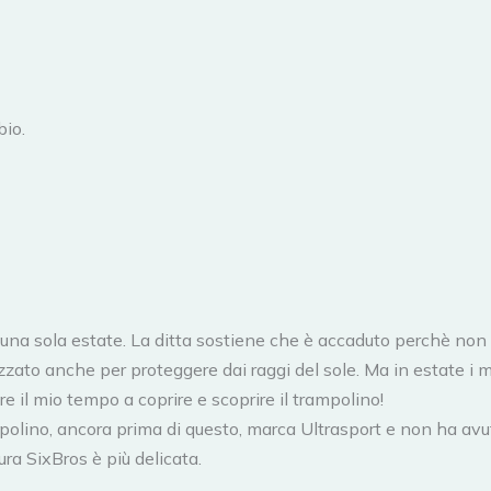
bio.
na sola estate. La ditta sostiene che è accaduto perchè non h
zzato anche per proteggere dai raggi del sole. Ma in estate i m
re il mio tempo a coprire e scoprire il trampolino!
olino, ancora prima di questo, marca Ultrasport e non ha avu
a SixBros è più delicata.