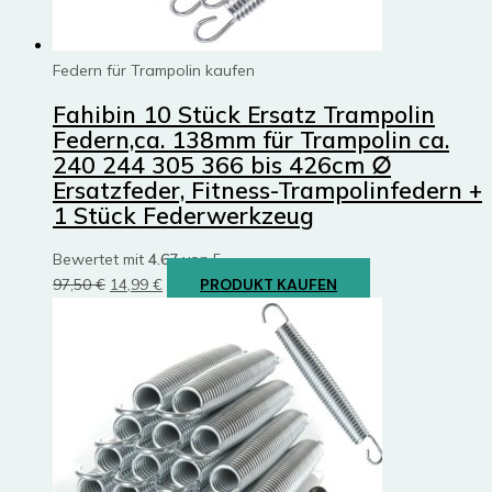
Federn für Trampolin kaufen
Fahibin 10 Stück Ersatz Trampolin
Federn,ca. 138mm für Trampolin ca.
240 244 305 366 bis 426cm ∅
Ersatzfeder, Fitness-Trampolinfedern +
1 Stück Federwerkzeug
Bewertet mit
4.67
von 5
Ursprünglicher
Aktueller
97,50
€
14,99
€
PRODUKT KAUFEN
Preis
Preis
war:
ist:
97,50 €
14,99 €.