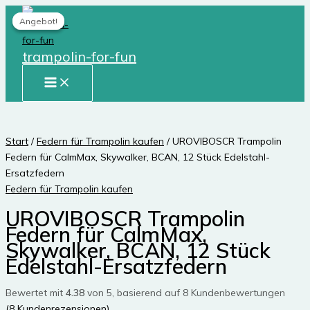
Zum
Angebot!
Angebot!
Inhalt
springen
trampolin-for-fun
Start
/
Federn für Trampolin kaufen
/ UROVIBOSCR Trampolin
Federn für CalmMax, Skywalker, BCAN, 12 Stück Edelstahl-
Ersatzfedern
Federn für Trampolin kaufen
UROVIBOSCR Trampolin
Federn für CalmMax,
Skywalker, BCAN, 12 Stück
Edelstahl-Ersatzfedern
Bewertet mit
4.38
von 5, basierend auf
8
Kundenbewertungen
(
8
Kundenrezensionen)