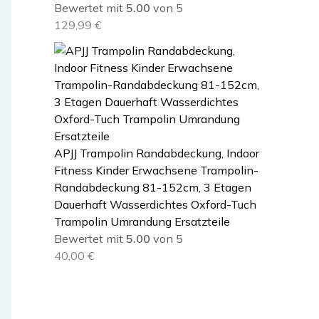
Bewertet mit
5.00
von 5
e
i
129,99
€
r
s
P
i
r
s
e
t
i
:
s
2
w
0
a
,
APJJ Trampolin Randabdeckung, Indoor
r
8
Fitness Kinder Erwachsene Trampolin-
:
9
Randabdeckung 81-152cm, 3 Etagen
2
Dauerhaft Wasserdichtes Oxford-Tuch
2
€
Trampolin Umrandung Ersatzteile
,
.
Bewertet mit
5.00
von 5
1
40,00
€
9
€