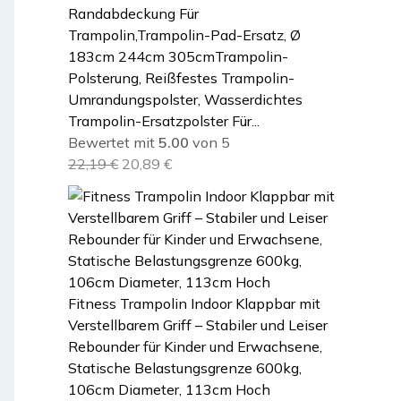
Randabdeckung Für
Trampolin,Trampolin-Pad-Ersatz, Ø
183cm 244cm 305cmTrampolin-
Polsterung, Reißfestes Trampolin-
Umrandungspolster, Wasserdichtes
Trampolin-Ersatzpolster Für...
Bewertet mit
5.00
von 5
U
A
22,19
€
20,89
€
r
k
s
t
p
u
r
e
ü
l
n
l
Fitness Trampolin Indoor Klappbar mit
g
e
Verstellbarem Griff – Stabiler und Leiser
l
r
Rebounder für Kinder und Erwachsene,
i
P
Statische Belastungsgrenze 600kg,
c
r
106cm Diameter, 113cm Hoch
h
e